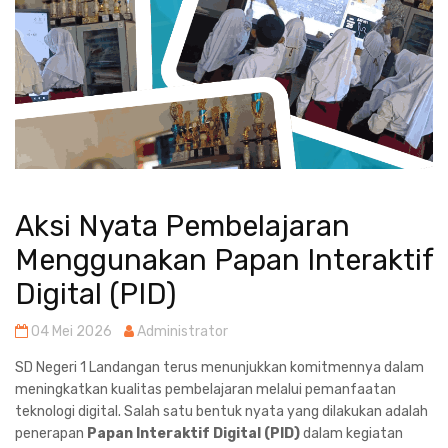
Aksi Nyata Pembelajaran
Menggunakan Papan Interaktif
Digital (PID)
04 Mei 2026
Administrator
SD Negeri 1 Landangan terus menunjukkan komitmennya dalam
meningkatkan kualitas pembelajaran melalui pemanfaatan
teknologi digital. Salah satu bentuk nyata yang dilakukan adalah
penerapan
Papan Interaktif Digital (PID)
dalam kegiatan