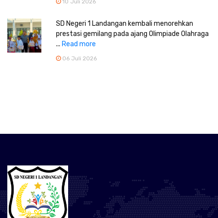
10 Juli 2026
SD Negeri 1 Landangan kembali menorehkan
prestasi gemilang pada ajang Olimpiade Olahraga
...
Read more
06 Juli 2026