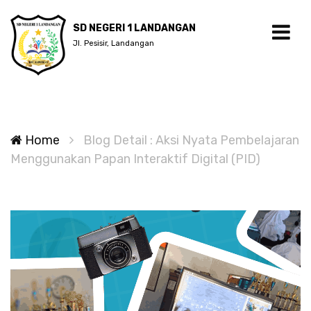
SD NEGERI 1 LANDANGAN
Jl. Pesisir, Landangan
Home
Blog Detail : Aksi Nyata Pembelajaran
Menggunakan Papan Interaktif Digital (PID)