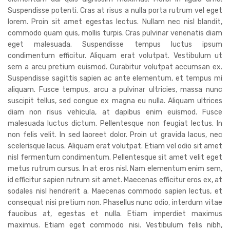
Suspendisse potenti. Cras at risus a nulla porta rutrum vel eget
lorem. Proin sit amet egestas lectus. Nullam nec nisl blandit,
commodo quam quis, mollis turpis. Cras pulvinar venenatis diam
eget malesuada. Suspendisse tempus luctus ipsum
condimentum efficitur. Aliquam erat volutpat. Vestibulum ut
sem a arcu pretium euismod. Curabitur volutpat accumsan ex.
Suspendisse sagittis sapien ac ante elementum, et tempus mi
aliquam. Fusce tempus, arcu a pulvinar ultricies, massa nunc
suscipit tellus, sed congue ex magna eu nulla. Aliquam ultrices
diam non risus vehicula, at dapibus enim euismod. Fusce
malesuada luctus dictum. Pellentesque non feugiat lectus. In
non felis velit. In sed laoreet dolor. Proin ut gravida lacus, nec
scelerisque lacus. Aliquam erat volutpat. Etiam vel odio sit amet
nisl fermentum condimentum. Pellentesque sit amet velit eget
metus rutrum cursus. In at eros nisl. Nam elementum enim sem,
id efficitur sapien rutrum sit amet. Maecenas efficitur eros ex, at
sodales nisl hendrerit a. Maecenas commodo sapien lectus, et
consequat nisi pretium non. Phasellus nunc odio, interdum vitae
faucibus at, egestas et nulla. Etiam imperdiet maximus
maximus. Etiam eget commodo nisi. Vestibulum felis nibh,