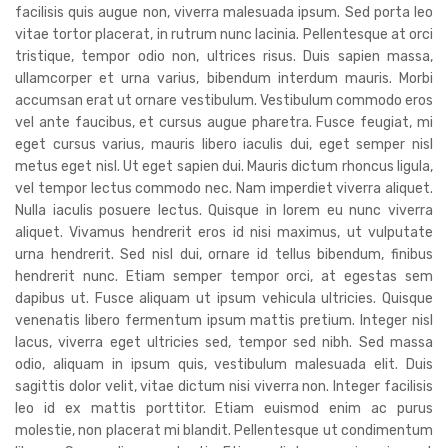
facilisis quis augue non, viverra malesuada ipsum. Sed porta leo
vitae tortor placerat, in rutrum nunc lacinia. Pellentesque at orci
tristique, tempor odio non, ultrices risus. Duis sapien massa,
ullamcorper et urna varius, bibendum interdum mauris. Morbi
accumsan erat ut ornare vestibulum. Vestibulum commodo eros
vel ante faucibus, et cursus augue pharetra. Fusce feugiat, mi
eget cursus varius, mauris libero iaculis dui, eget semper nisl
metus eget nisl. Ut eget sapien dui. Mauris dictum rhoncus ligula,
vel tempor lectus commodo nec. Nam imperdiet viverra aliquet.
Nulla iaculis posuere lectus. Quisque in lorem eu nunc viverra
aliquet. Vivamus hendrerit eros id nisi maximus, ut vulputate
urna hendrerit. Sed nisl dui, ornare id tellus bibendum, finibus
hendrerit nunc. Etiam semper tempor orci, at egestas sem
dapibus ut. Fusce aliquam ut ipsum vehicula ultricies. Quisque
venenatis libero fermentum ipsum mattis pretium. Integer nisl
lacus, viverra eget ultricies sed, tempor sed nibh. Sed massa
odio, aliquam in ipsum quis, vestibulum malesuada elit. Duis
sagittis dolor velit, vitae dictum nisi viverra non. Integer facilisis
leo id ex mattis porttitor. Etiam euismod enim ac purus
molestie, non placerat mi blandit. Pellentesque ut condimentum