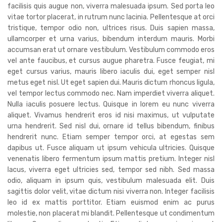
facilisis quis augue non, viverra malesuada ipsum. Sed porta leo
vitae tortor placerat, in rutrum nunc lacinia. Pellentesque at orci
tristique, tempor odio non, ultrices risus. Duis sapien massa,
ullamcorper et urna varius, bibendum interdum mauris. Morbi
accumsan erat ut ornare vestibulum. Vestibulum commodo eros
vel ante faucibus, et cursus augue pharetra. Fusce feugiat, mi
eget cursus varius, mauris libero iaculis dui, eget semper nisl
metus eget nisl. Ut eget sapien dui. Mauris dictum rhoncus ligula,
vel tempor lectus commodo nec. Nam imperdiet viverra aliquet.
Nulla iaculis posuere lectus. Quisque in lorem eu nunc viverra
aliquet. Vivamus hendrerit eros id nisi maximus, ut vulputate
urna hendrerit. Sed nisl dui, ornare id tellus bibendum, finibus
hendrerit nunc. Etiam semper tempor orci, at egestas sem
dapibus ut. Fusce aliquam ut ipsum vehicula ultricies. Quisque
venenatis libero fermentum ipsum mattis pretium. Integer nisl
lacus, viverra eget ultricies sed, tempor sed nibh. Sed massa
odio, aliquam in ipsum quis, vestibulum malesuada elit. Duis
sagittis dolor velit, vitae dictum nisi viverra non. Integer facilisis
leo id ex mattis porttitor. Etiam euismod enim ac purus
molestie, non placerat mi blandit. Pellentesque ut condimentum