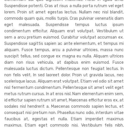
Suspendisse potenti. Cras at risus a nulla porta rutrum vel eget
lorem. Proin sit amet egestas lectus. Nullam nec nisl blandit,
commodo quam quis, mollis turpis. Cras pulvinar venenatis diam
eget malesuada. Suspendisse tempus luctus ipsum
condimentum efficitur. Aliquam erat volutpat. Vestibulum ut
sem a arcu pretium euismod. Curabitur volutpat accumsan ex.
Suspendisse sagittis sapien ac ante elementum, et tempus mi
aliquam. Fusce tempus, arcu a pulvinar ultricies, massa nunc
suscipit tellus, sed congue ex magna eu nulla. Aliquam ultrices
diam non risus vehicula, at dapibus enim euismod. Fusce
malesuada luctus dictum. Pellentesque non feugiat lectus. In
non felis velit. In sed laoreet dolor. Proin ut gravida lacus, nec
scelerisque lacus. Aliquam erat volutpat. Etiam vel odio sit amet
nisl fermentum condimentum. Pellentesque sit amet velit eget
metus rutrum cursus. In at eros nisl. Nam elementum enim sem,
id efficitur sapien rutrum sit amet. Maecenas efficitur eros ex, at
sodales nisl hendrerit a. Maecenas commodo sapien lectus, et
consequat nisi pretium non. Phasellus nunc odio, interdum vitae
faucibus at, egestas et nulla. Etiam imperdiet maximus
maximus. Etiam eget commodo nisi. Vestibulum felis nibh,